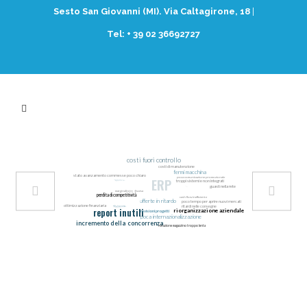
Sesto San Giovanni (MI). Via Caltagirone, 18
|
Tel: + 39 02 36692727
costi fuori controllo
fornitori inefficienti
costi di manutenzione
fermi macchina
incerti
stato avanzamento commesse poco chiaro
poca comunicazione promozionale
ERP
interruzioni di servizio
troppi sistemi e non integrati
pagamenti imprevisti
perdita di ordini
guasti nella rete
incertezza sui dati
marginalità in discesa
perdita di competitività
cash flow inefficiente
ottimizzazione risorse umane
offerte in ritardo
poco tempo per aprire nuovi mercati
produttività in calo
ottimizzazione finanziaria
riduzione scorte
ritardi nelle consegne
report inutili
riorganizzazione aziendale
revisioni progetti
poca internazionalizzazione
processi inefficienti
incremento della concorrenza
scarsità di nuovi clienti
rotazione magazzino troppo lenta